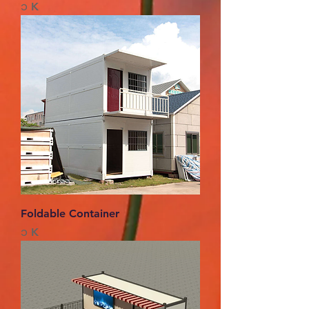
Price
၁ K
Foldable Container
Price
၁ K