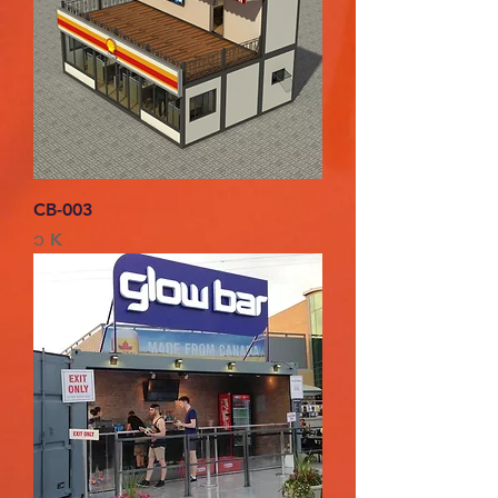
CB-003
Price
၁ K