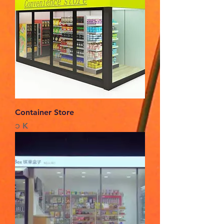
Container Store
Price
၁ K