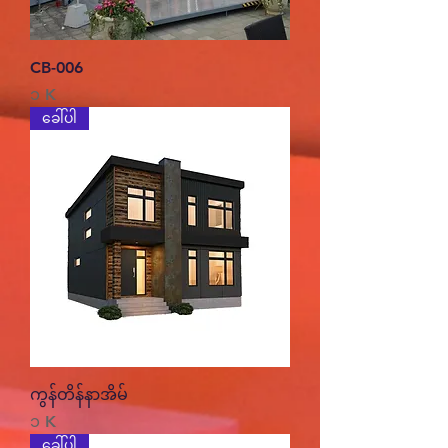
CB-006
Price
၁ K
ခေါ်ပါ
ကွန်တိန်နာအိမ်
Price
၁ K
ခေါ်ပါ