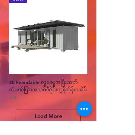
20 Feandable လူနေမှုအပြီးသတ်
သံမဏိပြားအသစ်ဒီဇိုင်းကွန်တိန်နာအိမ်
Price
၁ K
Load More