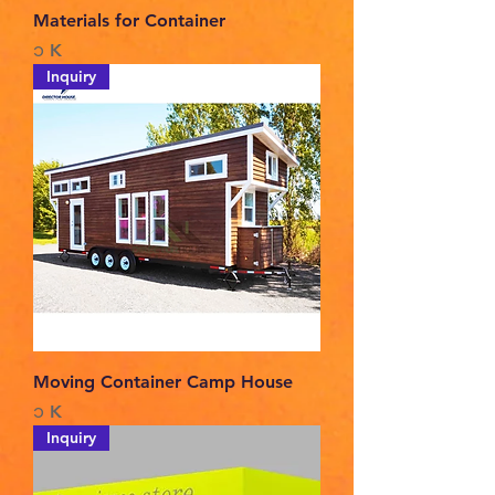
Materials for Container
Price
၁ K
Inquiry
Moving Container Camp House
Price
၁ K
Inquiry