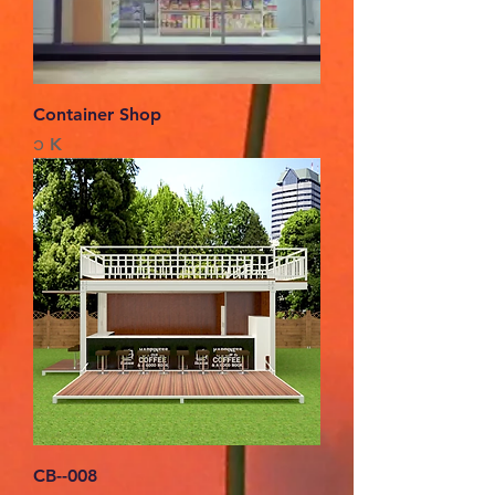
Container Shop
Price
၁ K
CB--008