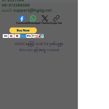
01-9557394
09-972288088
မေးလ်:
support@hgdg.net
Facebook
WhatsApp
X (Twitter)
Copy link
HGDG နေဖြင့် 2018 ©။ ဂုဏ်ယူစွာ
Wix.com နှင့်အတူ created