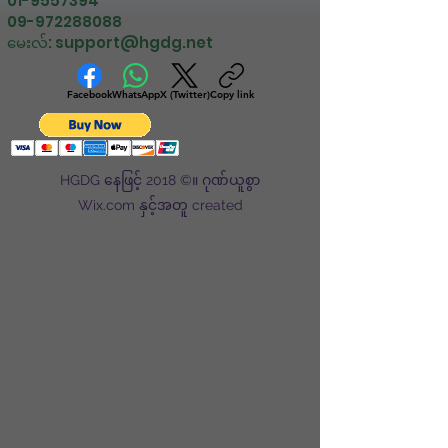
01-9557394
09-972288088
မေးလ်:
support@hgdg.net
Facebook
WhatsApp
X (Twitter)
Copy link
HGDG နေဖြင့် 2018 ©။ ဂုဏ်ယူစွာ
Wix.com နှင့်အတူ created