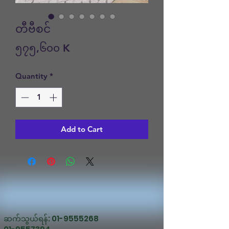
တီဗီစင်
Price
၅၇၅,၆၀၀ K
Quantity
*
Add to Cart
ဆက်သွယ်ရန်:
01-9555268