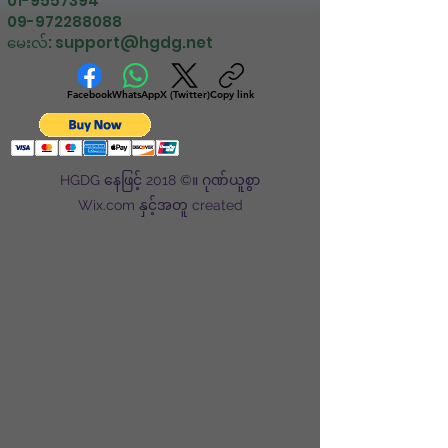
01-9557394
09-972288088
မေးလ်:
support@hgdg.net
Facebook
WhatsApp
X (Twitter)
Copy link
HGDG နေဖြင့် 2018 ©။ ဂုဏ်ယူစွာ
Wix.com နှင့်အတူ created