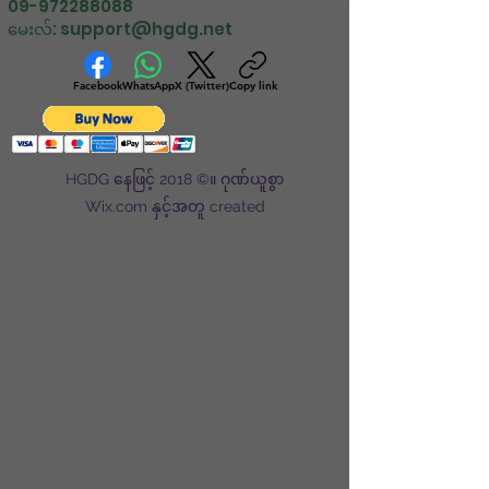
09-972288088
မေးလ်:
support@hgdg.net
Facebook
WhatsApp
X (Twitter)
Copy link
HGDG နေဖြင့် 2018 ©။ ဂုဏ်ယူစွာ
Wix.com နှင့်အတူ created