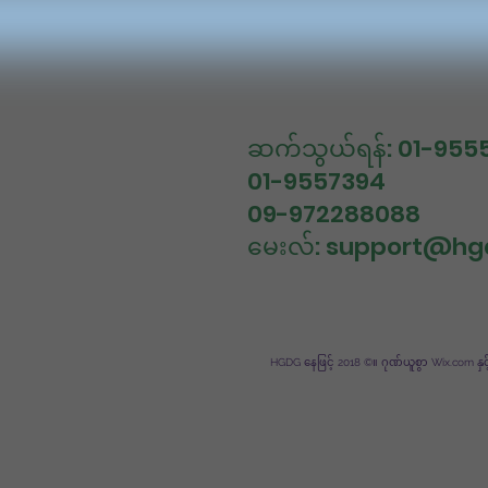
ဆက်သွယ်ရန်: 01-955
01-9557394
09-972288088
မေးလ်:
support@hg
HGDG နေဖြင့် 2018 ©။ ဂုဏ်ယူစွာ Wix.com နှ