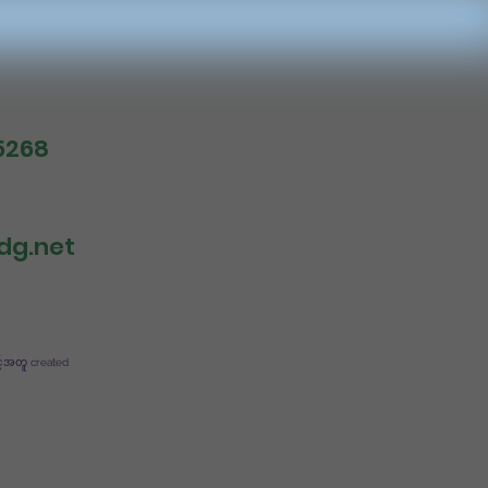
5268
dg.net
င့်အတူ created