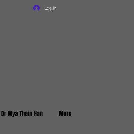
Log In
f Dr Mya Thein Han
More