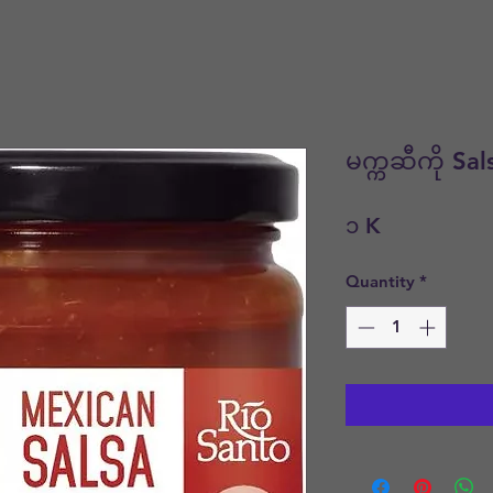
မက္ကဆီကို Sa
Price
၁ K
Quantity
*