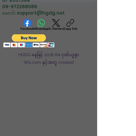
01-9557394
09-972288088
မေးလ်:
support@hgdg.net
Facebook
WhatsApp
X (Twitter)
Copy link
HGDG နေဖြင့် 2018 ©။ ဂုဏ်ယူစွာ
Wix.com နှင့်အတူ created