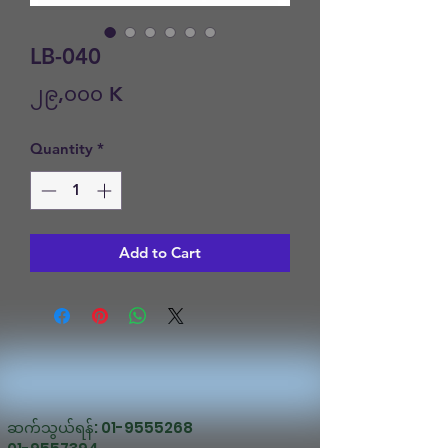
LB-040
Price
၂၉,၀၀၀ K
Quantity
*
Add to Cart
ဆက်သွယ်ရန်:
01-9555268