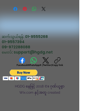
ဆက်သွယ်ရန်:
01-9555268
01-9557394
09-972288088
မေးလ်:
support@hgdg.net
Facebook
WhatsApp
X (Twitter)
Copy link
HGDG နေဖြင့် 2018 ©။ ဂုဏ်ယူစွာ
Wix.com နှင့်အတူ created