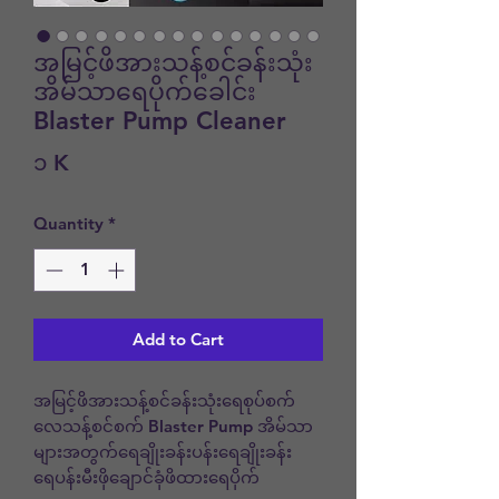
အမြင့်ဖိအားသန့်စင်ခန်းသုံး
အိမ်သာရေပိုက်ခေါင်း
Blaster Pump Cleaner
Price
၁ K
Quantity
*
Add to Cart
အမြင့်ဖိအားသန့်စင်ခန်းသုံးရေစုပ်စက်
လေသန့်စင်စက် Blaster Pump အိမ်သာ
များအတွက်ရေချိုးခန်းပန်းရေချိုးခန်း
ရေပန်းမီးဖိုချောင်ခုံဖိထားရေပိုက်