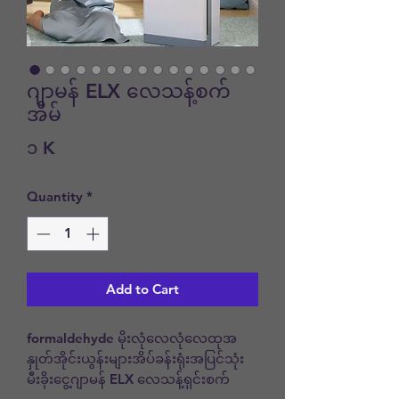
ဂျာမန် ELX လေသန့်စက်
အိမ်
Price
၁ K
Quantity
*
Add to Cart
formaldehyde မိုးလုံလေလုံလေထုအ
နှုတ်အိုင်းယွန်းများအိပ်ခန်းရုံးအပြင်သုံး
မီးခိုးငွေ့ဂျာမန် ELX လေသန့်ရှင်းစက်