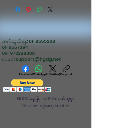
ဆက်သွယ်ရန်:
01-9555268
01-9557394
09-972288088
မေးလ်:
support@hgdg.net
Facebook
WhatsApp
X (Twitter)
Copy link
HGDG နေဖြင့် 2018 ©။ ဂုဏ်ယူစွာ
Wix.com နှင့်အတူ created