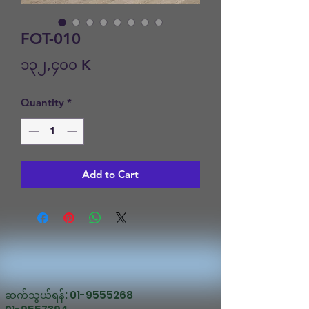
FOT-010
Price
၁၃၂,၄၀၀ K
Quantity
*
Add to Cart
ဆက်သွယ်ရန်:
01-9555268