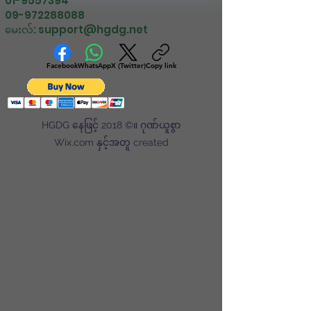
01-9557394
09-972288088
မေးလ်:
support@hgdg.net
Facebook
WhatsApp
X (Twitter)
Copy link
HGDG နေဖြင့် 2018 ©။ ဂုဏ်ယူစွာ
Wix.com နှင့်အတူ created