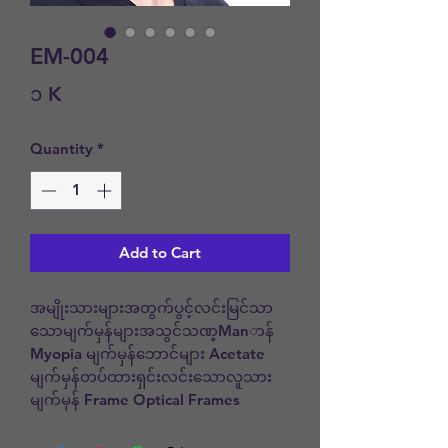
EM-004
Price
၁ K
Quantity
*
Add to Cart
အမျိုးသားများအတွက်ပွင့်လင်းမြင်သာ
သောမျက်မှန်များအသွင်သဏ္Manာန် 
Myopia မျက်မှန်ဘောင်များ Acetate 
မျက်မှန်တပ်ထားရှင်းလင်းသောလူသား
မျက်မှန် Frame Optical Frames