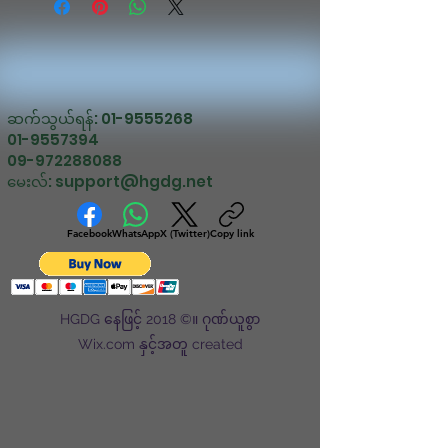
ဆက်သွယ်ရန်:
01-9555268
01-9557394
09-972288088
မေးလ်:
support@hgdg.net
Facebook
WhatsApp
X (Twitter)
Copy link
HGDG နေဖြင့် 2018 ©။ ဂုဏ်ယူစွာ
Wix.com နှင့်အတူ created