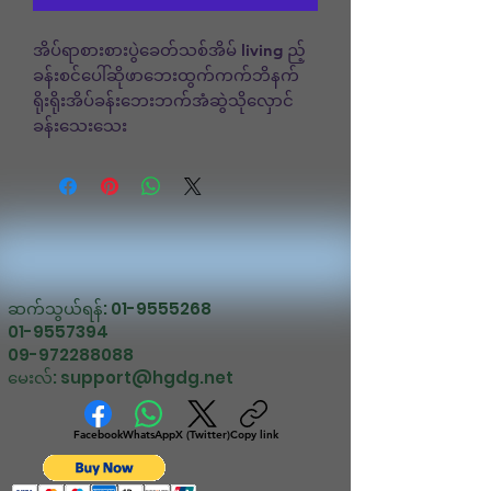
အိပ်ရာစားစားပွဲခေတ်သစ်အိမ် living ည့်
ခန်းစင်ပေါ်ဆိုဖာဘေးထွက်ကက်ဘိနက်
ရိုးရိုးအိပ်ခန်းဘေးဘက်အံဆွဲသိုလှောင်
ခန်းသေးသေး
ဆက်သွယ်ရန်:
01-9555268
01-9557394
09-972288088
မေးလ်:
support@hgdg.net
Facebook
WhatsApp
X (Twitter)
Copy link