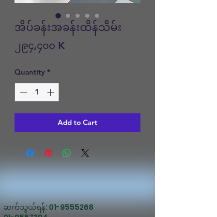
အိပ်ခန်းအခန်းထိန်သိမ်း
Price
၂၉၄,၄၀၀ K
Quantity
*
Add to Cart
ဆက်သွယ်ရန်:
01-9555268