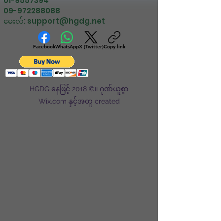
01-9557394
09-972288088
မေးလ်:
support@hgdg.net
Facebook
WhatsApp
X (Twitter)
Copy link
HGDG နေဖြင့် 2018 ©။ ဂုဏ်ယူစွာ
Wix.com နှင့်အတူ created