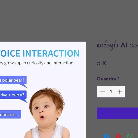
စက်ရုပ် AI သင
Price
၁ K
Quantity
*