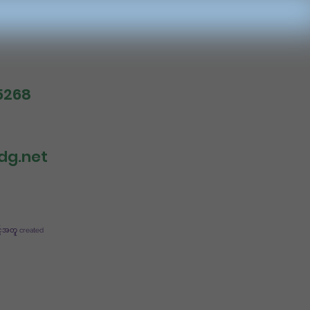
5268
dg.net
င့်အတူ created