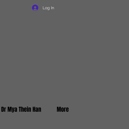
Log In
f Dr Mya Thein Han
More