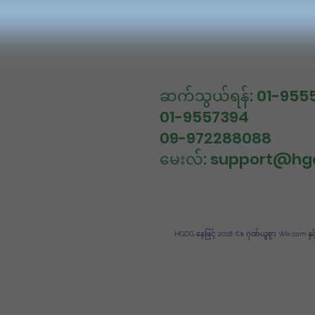
ဆက်သွယ်ရန်: 01-955
01-9557394
09-972288088
မေးလ်:
support@hg
HGDG နေဖြင့် 2018 ©။ ဂုဏ်ယူစွာ Wix.com နှ