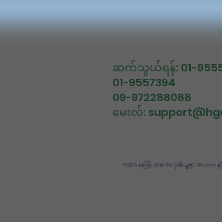
ဆက်သွယ်ရန်: 01-955
01-9557394
09-972288088
မေးလ်:
support@hg
HGDG နေဖြင့် 2018 ©။ ဂုဏ်ယူစွာ Wix.com နှ