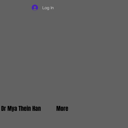
Log In
f Dr Mya Thein Han
More