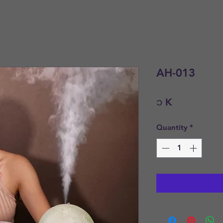
AH-013
Price
၁ K
Quantity
*