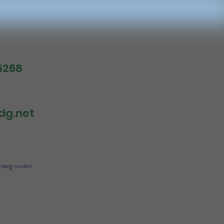
5268
dg.net
င့်အတူ created