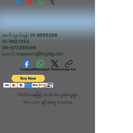
ဆက်သွယ်ရန်:
01-9555268
01-9557394
09-972288088
မေးလ်:
support@hgdg.net
Facebook
WhatsApp
X (Twitter)
Copy link
HGDG နေဖြင့် 2018 ©။ ဂုဏ်ယူစွာ
Wix.com နှင့်အတူ created