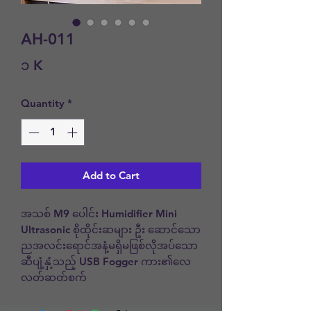
AH-011
Price
၁ K
Quantity
*
Add to Cart
အသစ် M9 ပေါင်း Humidifier Mini 
Ultrasonic စိုထိုင်းဆများ ဦး ဆောင်သော
ညအလင်းရောင်အနံ့မရှိမဖြစ်လိုအပ်သော
ဆီပျံ့နှံ့သည့် USB Fogger ကား၏လေ
လတ်ဆတ်စက်