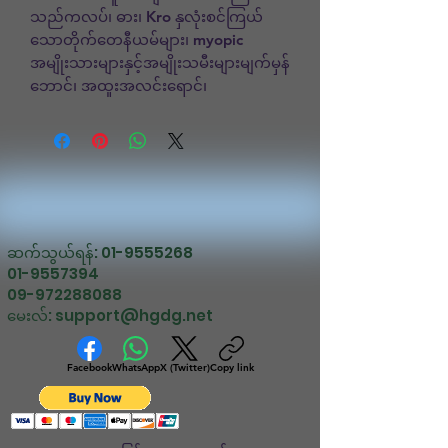
သည်ကလပ်၊ ဓား၊ Kro နှလုံးစင်ကြယ်
သောတိုက်တေနီယမ်များ၊ myopic 
အမျိုးသားများနှင့်အမျိုးသမီးများမျက်မှန်
ဘောင်၊ အထူးအလင်းရောင်၊
ဆက်သွယ်ရန်:
01-9555268
01-9557394
09-972288088
မေးလ်:
support@hgdg.net
Facebook
WhatsApp
X (Twitter)
Copy link