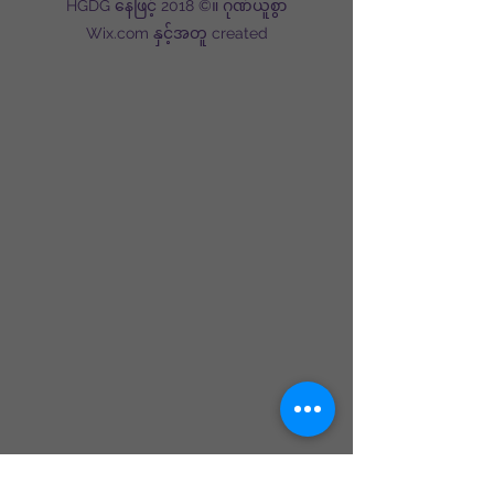
HGDG နေဖြင့် 2018 ©။ ဂုဏ်ယူစွာ
Wix.com နှင့်အတူ created