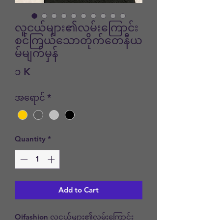
လူငယ်များ၏လမ်းကြောင်း
စင်ကြယ်သောတိုက်တေနီယ
မ်မျက်မှန်
Price
၁ K
အရောင်
*
Quantity
*
Add to Cart
Oifashion လူငယ်များ၏လမ်းကြောင်း