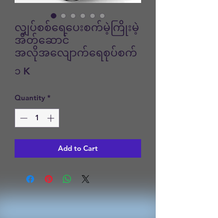
လျှပ်စစ်ရေပေးစက်မဲ့ကြိုးမဲ့
အိတ်ဆောင်
အလိုအလျောက်ရေစုပ်စက်
Price
၁ K
Quantity
*
Add to Cart