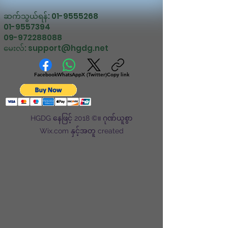
ဆက်သွယ်ရန်:
01-9555268
01-9557394
09-972288088
မေးလ်:
support@hgdg.net
Facebook
WhatsApp
X (Twitter)
Copy link
HGDG နေဖြင့် 2018 ©။ ဂုဏ်ယူစွာ
Wix.com နှင့်အတူ created