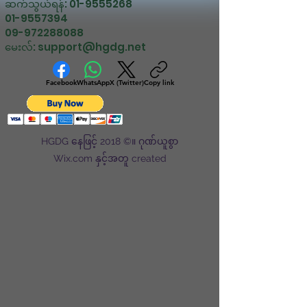
ဆက်သွယ်ရန်:
01-9555268
01-9557394
09-972288088
မေးလ်:
support@hgdg.net
Facebook
WhatsApp
X (Twitter)
Copy link
HGDG နေဖြင့် 2018 ©။ ဂုဏ်ယူစွာ
Wix.com နှင့်အတူ created