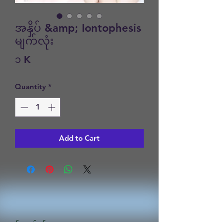
အနှိပ် &amp; Iontophesis
မျက်လုံး
Price
၁ K
Quantity
*
Add to Cart