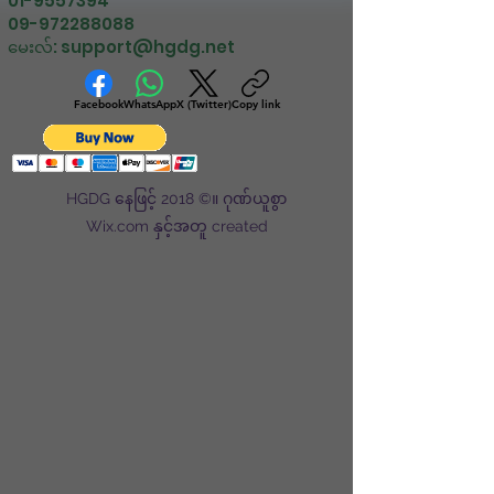
01-9557394
09-972288088
မေးလ်:
support@hgdg.net
Facebook
WhatsApp
X (Twitter)
Copy link
HGDG နေဖြင့် 2018 ©။ ဂုဏ်ယူစွာ
Wix.com နှင့်အတူ created