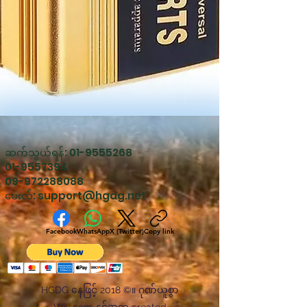
ဆက်သွယ်ရန်:
01-9555268
01-9557394
09-972288088
မေးလ်:
support@hgdg.net
Facebook
WhatsApp
X (Twitter)
Copy link
HGDG နေဖြင့် 2018 ©။ ဂုဏ်ယူစွာ