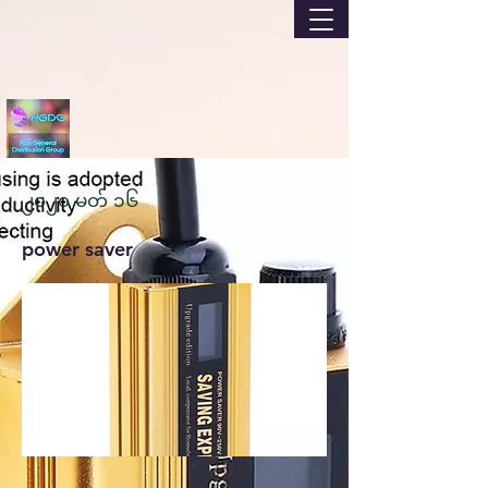
၂၀၂၀ မတ် ၁၆
power saver