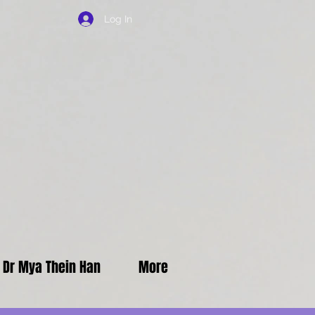
Log In
f Dr Mya Thein Han
More