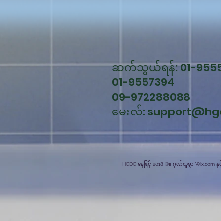
ဆက်သွယ်ရန်: 01-955
01-9557394
09-972288088
မေးလ်:
support@hg
HGDG နေဖြင့် 2018 ©။ ဂုဏ်ယူစွာ Wix.com နှ