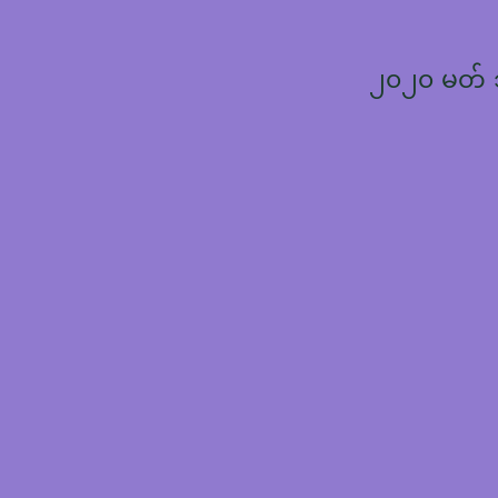
၂၀၂၀ မတ်