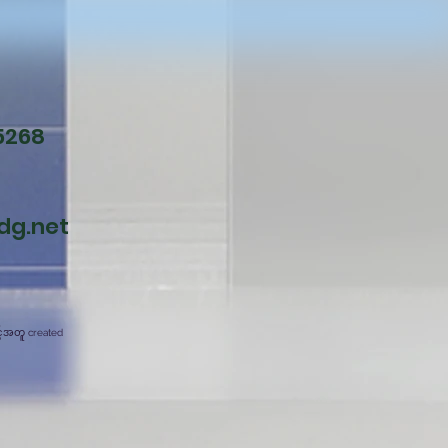
5268
dg.net
င့်အတူ created